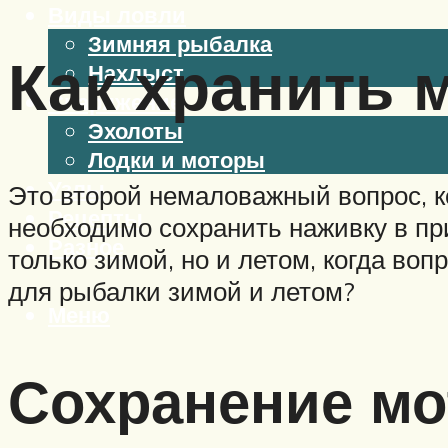
Виды ловли
Зимняя рыбалка
Как хранить 
Нахлыст
Снаряжение
Эхолоты
Лодки и моторы
Узлы
Это второй немаловажный вопрос, ко
Рецепты
необходимо сохранить наживку в пр
Разное
только зимой, но и летом, когда воп
для рыбалки зимой и летом?
Меню
Сохранение м