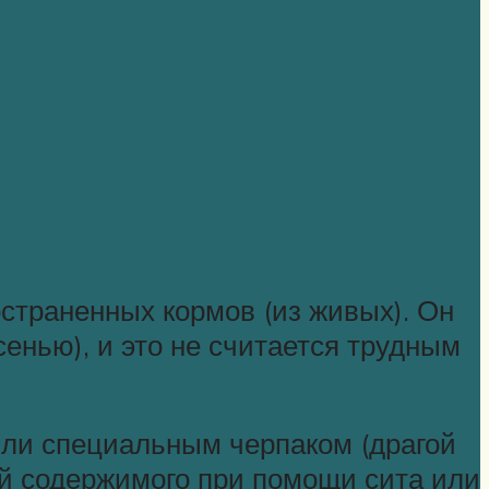
страненных кормов (из живых). Он
енью), и это не считается трудным
или специальным черпаком (драгой
й содержимого при помощи сита или