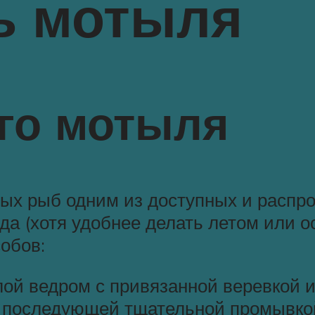
ь мотыля
го мотыля
ых рыб одним из доступных и распро
а (хотя удобнее делать летом или ос
обов:
ой ведром с привязанной веревкой 
 с последующей тщательной промывко