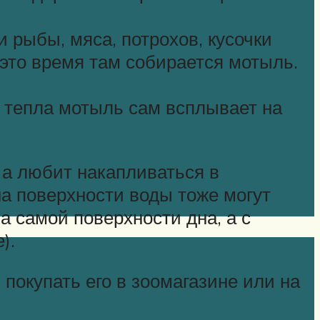
 рыбы, мяса, потрохов, кусочки
 это время там собирается мотыль.
т тепла мотыль сам всплывает на
 а любит накапливаться в
на поверхности воды тоже могут
а самой поверхности дна, а с
).
покупать его в зоомагазине или на