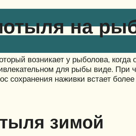
мотыля на ры
торый возникает у рыболова, когда 
ивлекательном для рыбы виде. При ч
рос сохранения наживки встает более
отыля зимой