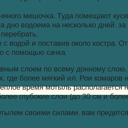
яного мешочка. Туда помещают куски
а дно водоема на несколько дней: за
 перебрать.
 с водой и поставив около костра. О
го с помощью сачка.
вным слоем по всему донному слою,
 где более мягкий ил. Рои комаров 
теплое время мотыль располагается н
лее глубокие слои (до 30 см и более
отылем своими силами, вам придется 