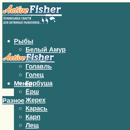
Рыбы
Белый Амур
Бычок
Голавль
Голец
Горбуша
Меню
Ёрш
Жерех
Разное
Карась
Карп
Лещ