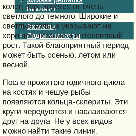
колец варьируется от очень
Нахлыст
светлого до темного. Широкие и
Снаряжение
светлые кольца указывают на
Эхолоты
хорошее питание и интенсивный
Лодки и моторы
Узлы
рост. Такой благоприятный период
Рецепты
может быть осенью, летом или
Разное
весной.
После прожитого годичного цикла
Меню
на костях и чешуе рыбы
появляются кольца-склериты. Эти
круги чередуются и наслаиваются
друг на друга. Не у всех видов
можно найти такие линии,