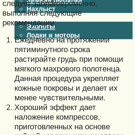
следует заблаговременно,
Нахлыст
выполняя следующие
Снаряжение
рекомендации:
Эхолоты
Лодки и моторы
Ежедневно на протяжении
Узлы
пятиминутного срока
Рецепты
растирайте грудь при помощи
Разное
мягкого махрового полотенца.
Данная процедура укрепляет
Меню
кожные покровы и делает их
менее чувствительными.
Хороший эффект дает
наложение компрессов,
приготовленных на основе