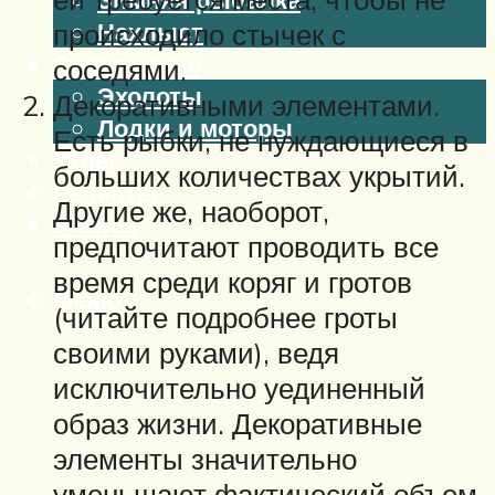
Нахлыст
происходило стычек с
Снаряжение
соседями.
Эхолоты
Декоративными элементами.
Лодки и моторы
Есть рыбки, не нуждающиеся в
Узлы
больших количествах укрытий.
Рецепты
Другие же, наоборот,
Разное
предпочитают проводить все
время среди коряг и гротов
Меню
(читайте подробнее гроты
своими руками), ведя
исключительно уединенный
образ жизни. Декоративные
элементы значительно
уменьшают фактический объем