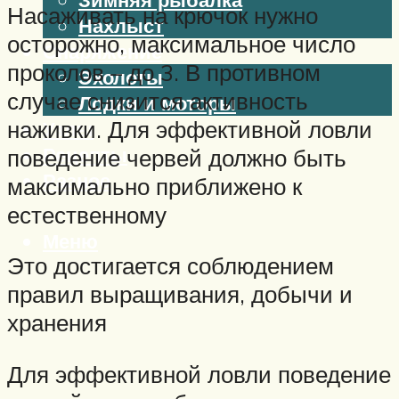
Насаживать на крючок нужно
Нахлыст
осторожно, максимальное число
Снаряжение
проколов – до 3. В противном
Эхолоты
случае снизится активность
Лодки и моторы
наживки. Для эффективной ловли
Узлы
Рецепты
поведение червей должно быть
Разное
максимально приближено к
естественному
Меню
Это достигается соблюдением
правил выращивания, добычи и
хранения
Для эффективной ловли поведение