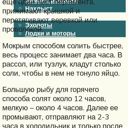
еще один лист пергамента,
Нахлыст
прижимают крышкой и
Снаряжение
перетягивают веревкой или
Эхолоты
проволокой.
Лодки и моторы
Узлы
Мокрым способом солить быстрее,
Рецепты
весь процесс занимает два часа. В
Разное
рассол, или тузлук, кладут столько
соли, чтобы в нем не тонуло яйцо.
Меню
Большую рыбу для горячего
способа солят около 12 часов,
мелкую – около 4 часов. Далее ее
промывают, отправляют на 2-3
часа в холодильник и только после