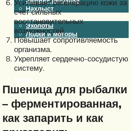
Усиливает регенерацию кожи за
Нахлыст
счет сильных
Снаряжение
восстановительных
Эхолоты
возможностей.
Лодки и моторы
Повышает сопротивляемость
Узлы
организма.
Рецепты
Укрепляет сердечно-сосудистую
Разное
систему.
Меню
Пшеница для рыбалки
– ферментированная,
как запарить и как