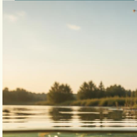
Уклейка
Фидер
Форель
Хариус
Чавыча
Чехонь
Щука
Стерлядь
Семга
Снасти
Спиннинг
Блесна
Воблеры
Поплавок
Виды ловли
Зимняя рыбалка