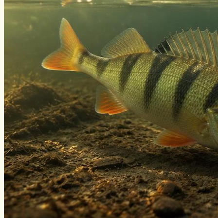
Нахлыст
Снаряжение
Эхолоты
Лодки и моторы
Узлы
Рецепты
Разное
Меню