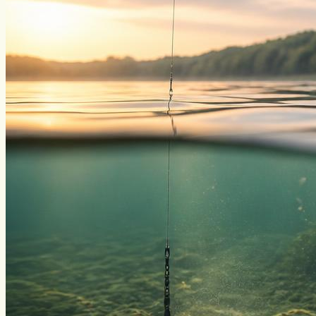
Нахлыст
Снаряжение
Эхолоты
Лодки и моторы
Узлы
Рецепты
Разное
Меню