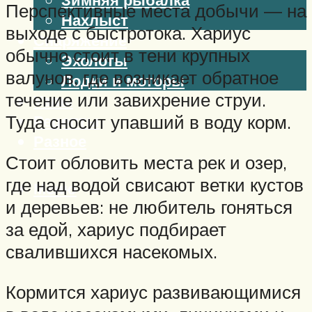
Перспективные места добычи — на
Нахлыст
выходе с быстротока. Хариус
Снаряжение
обычно стоит в тени крупных
Эхолоты
валунов, где возникает обратное
Лодки и моторы
течение или завихрение струи.
Узлы
Рецепты
Туда сносит упавший в воду корм.
Разное
Стоит обловить места рек и озер,
где над водой свисают ветки кустов
Меню
и деревьев: не любитель гоняться
за едой, хариус подбирает
свалившихся насекомых.
Кормится хариус развивающимися