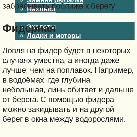
забрасывать поближе к берегу.
Нахлыст
Снаряжение
Фидерная
Эхолоты
Лодки и моторы
Узлы
Ловля на фидер будет в некоторых
Рецепты
случаях уместна, а иногда даже
Разное
лучше, чем на поплавок. Например,
в водоёмах, где глубина
Меню
небольшая, линь обитает и дальше
от берега. С помощью фидера
можно закидывать и на другой
берег в окна между водорослями.