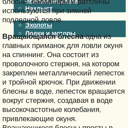
блесны, балансиры и раттлины
Нахлыст
используются при зимней
Снаряжение
подледной ловле.
Эхолоты
Лодки и моторы
Вращающаяся блесна
одна из
Узлы
главных приманок для ловли окуня
Рецепты
на спиннинг. Она состоит из
Разное
проволочного стержня, на котором
закреплен металлический лепесток
Меню
и тройной крючок. При движении
блесны в воде, лепесток вращается
вокруг стержня, создавая в воде
высокочастотные колебания,
привлекающие окуня.
Вращающиеся блесны просты в