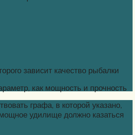
оторого зависит качество рыбалки
араметр, как мощность и прочность
вовать графа, в которой указано,
е мощное удилище должно казаться