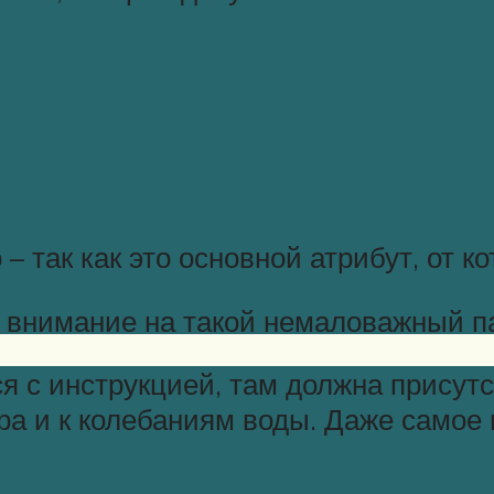
– так как это основной атрибут, от к
ь внимание на такой немаловажный п
 с инструкцией, там должна присутст
тра и к колебаниям воды. Даже само