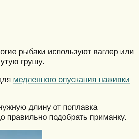
ногие рыбаки используют ваглер или
утую грушу.
 для
медленного опускания наживки
 нужную длину от поплавка
до правильно подобрать приманку.