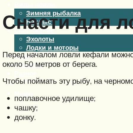
Виды ловли
Зимняя рыбалка
Снасти для л
Нахлыст
Снаряжение
Эхолоты
Лодки и моторы
Перед началом ловли кефали можно
Узлы
около 50 метров от берега.
Рецепты
Разное
Чтобы поймать эту рыбу, на черном
Меню
поплавочное удилище;
чашку;
донку.