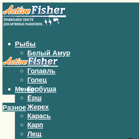
Рыбы
Белый Амур
Бычок
Голавль
Голец
Горбуша
Меню
Ёрш
Жерех
Разное
Карась
Карп
Лещ