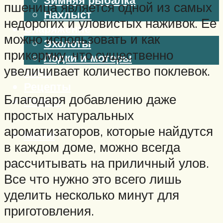
пшеница является одной из самых
Нахлыст
недорогих и уловистых наживок. Ее
Снаряжение
можно использовать и как
Эхолоты
прикормку, что существенно
Лодки и моторы
увеличивает количество поклевок.
Узлы
Рецепты
Благодаря добавлению даже
Разное
простых натуральных
ароматизаторов, которые найдутся
Меню
в каждом доме, можно всегда
рассчитывать на приличный улов.
Все что нужно это всего лишь
уделить несколько минут для
приготовления.