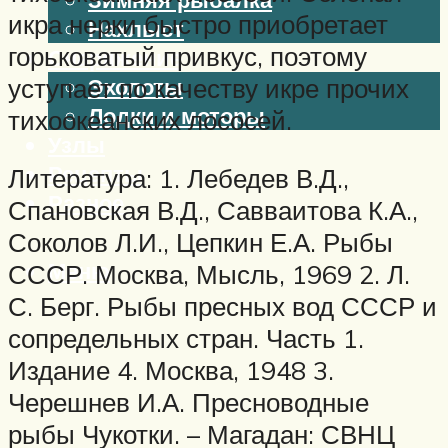
икра нерки быстро приобретает
Нахлыст
горьковатый привкус, поэтому
Снаряжение
уступает по качеству икре прочих
Эхолоты
Лодки и моторы
тихоокеанских лососей.
Узлы
Рецепты
Литература: 1. Лебедев В.Д.,
Разное
Спановская В.Д., Савваитова К.А.,
Соколов Л.И., Цепкин Е.А. Рыбы
Меню
СССР. Москва, Мысль, 1969 2. Л.
С. Берг. Рыбы пресных вод СССР и
сопредельных стран. Часть 1.
Издание 4. Москва, 1948 3.
Черешнев И.А. Пресноводные
рыбы Чукотки. – Магадан: СВНЦ