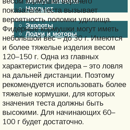
весом кормушки верхнего
Нахлыст
показателя теста вызывает
Снаряжение
вероятность поломки удилища.
Эхолоты
Фидерные кормушки могут иметь
Лодки и моторы
небольшой вес – до 30 г. Имеются
Узлы
и более тяжелые изделия весом
Рецепты
120–150 г. Одна из главных
Разное
характеристик фидера – это ловля
на дальней дистанции. Поэтому
Меню
рекомендуется использовать более
тяжелые кормушки, для которых
значения теста должны быть
высокими. Для начинающих 60–
100 г будет достаточно.