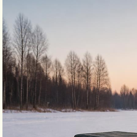
Уклейка
Фидер
Форель
Хариус
Чавыча
Чехонь
Щука
Стерлядь
Семга
Снасти
Спиннинг
Блесна
Воблеры
Поплавок
Виды ловли
Зимняя рыбалка