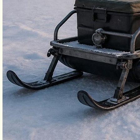
Нахлыст
Снаряжение
Эхолоты
Лодки и моторы
Узлы
Рецепты
Разное
Меню