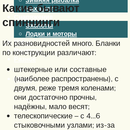
Какие бывают
Нахлыст
Снаряжение
спиннинги
Эхолоты
Лодки и моторы
Узлы
Их разновидностей много. Бланки
Рецепты
по конструкции различают:
Разное
штекерные или составные
(наиболее распространены), с
Меню
двумя, реже тремя коленами;
они достаточно прочны,
надёжны, мало весят;
телескопические – с 4…6
стыковочными узлами; из-за