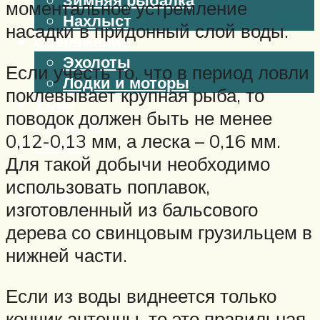
моментальное устремление
Нахлыст
насадки в придонный слой воды.
Снаряжение
Эхолоты
Если учесть то, что в период ловли
Лодки и моторы
поклевывает крупная рыба, то
Узлы
поводок должен быть не менее
Рецепты
0,12-0,13 мм, а леска – 0,16 мм.
Разное
Для такой добычи необходимо
использовать поплавок,
Меню
изготовленный из бальсового
дерева со свинцовым грузильцем в
нижней части.
Если из воды виднеется только
кончик антенны, то это правильная