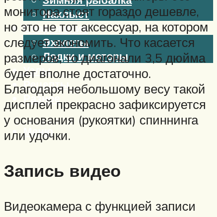
монитора стоят гораздо дешевле,
Нахлыст
но это не тот аксессуар, на котором
Снаряжение
следует экономить. Что касается
Эхолоты
Лодки и моторы
размеров, то диагонали 3,5 дюйма
Узлы
будет вполне достаточно.
Рецепты
Благодаря небольшому весу такой
Разное
дисплей прекрасно зафиксируется
у основания (рукоятки) спиннинга
Меню
или удочки.
Запись видео
Видеокамера с функцией записи