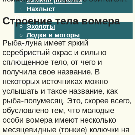
Нахлыст
Снаряжение
Строение тела вомера
Эхолоты
Лодки и моторы
Рыба-луна имеет яркий
Узлы
серебристый окрас и сильно
Рецепты
Разное
сплющенное тело, от чего и
получила свое название. В
некоторых источниках можно
Меню
услышать и такое название, как
рыба-полумесяц. Это, скорее всего,
обусловлено тем, что молодые
особи вомера имеют несколько
месяцевидные (тонкие) колючки на