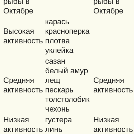
рыбы в
рыбы в
Октябре
Октябре
карась
Высокая
красноперка
активность
плотва
уклейка
сазан
белый амур
Средняя
лещ
Средняя
активность
пескарь
активность
толстолобик
чехонь
Низкая
густера
Низкая
активность
линь
активность