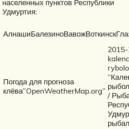
населенных пунктов Республики
Удмуртия:
АлнашиБалезиноВавожВоткинскГла
2015-
kalen
rybolo
“Кале
Погода для прогноза
рыбол
клёва”OpenWeatherMap.org”
/ Рыб
Респу
Удмур
рыбал