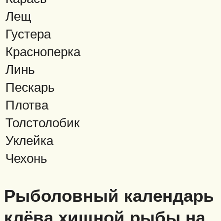
Лещ
Густера
Красноперка
Линь
Пескарь
Плотва
Толстолобик
Уклейка
Чехонь
Рыболовный календарь
клёва хищной рыбы на