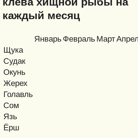
клёва хищной рыбы на
каждый месяц
Январь
Февраль
Март
Апре
Щука
Судак
Окунь
Жерех
Голавль
Сом
Язь
Ёрш