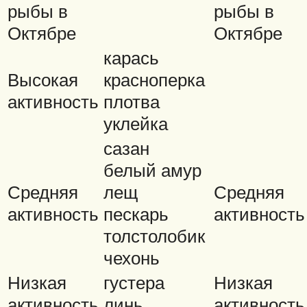
рыбы в
рыбы в
Октябре
Октябре
карась
Высокая
красноперка
активность
плотва
уклейка
сазан
белый амур
Средняя
лещ
Средняя
активность
пескарь
активность
толстолобик
чехонь
Низкая
густера
Низкая
активность
линь
активность