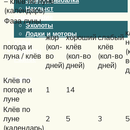
– клёв по луне
Нахлыст
(календарь)
Снаряжение
Фаза луны
Эхолоты
к
Лодки и моторы
жор
хороший
слабый
н
Узлы
погода и
(кол-
клёв
клёв
Рецепты
(
луна / клёв
во
(кол-во
(кол-во
Разное
в
дней)
дней)
дней)
д
Меню
Клёв по
погоде и
1
14
луне
Клёв по
луне
2
5
3
5
(календарь)