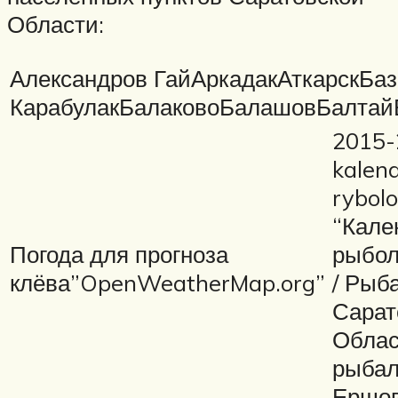
Области:
Александров ГайАркадакАткарскБа
КарабулакБалаковоБалашовБалтай
2015-
kalen
rybolo
“Кале
Погода для прогноза
рыбол
клёва”OpenWeatherMap.org”
/ Рыб
Сарат
Облас
рыбал
Ершо