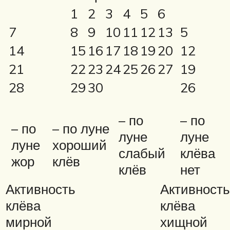
1
2
3
4
5
6
7
8
9
10
11
12
13
5
14
15
16
17
18
19
20
12
21
22
23
24
25
26
27
19
28
29
30
26
– по
– по
– по
– по луне
луне
луне
луне
хороший
слабый
клёва
жор
клёв
клёв
нет
Активность
Активность
клёва
клёва
мирной
хищной