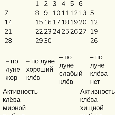
1
2
3
4
5
6
7
8
9
10
11
12
13
5
14
15
16
17
18
19
20
12
21
22
23
24
25
26
27
19
28
29
30
26
– по
– по
– по
– по луне
луне
луне
луне
хороший
слабый
клёва
жор
клёв
клёв
нет
Активность
Активность
клёва
клёва
мирной
хищной