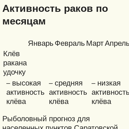
Активность раков по
месяцам
Январь
Февраль
Март
Апрел
Клёв
ракана
удочку
– высокая
– средняя
– низкая
активность
активность
активност
клёва
клёва
клёва
Рыболовный прогноз для
населенных пунктов Саратовской