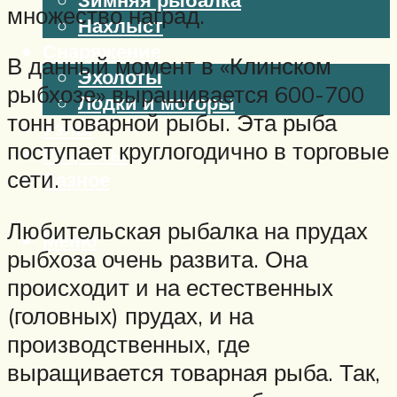
множество наград.
Нахлыст
Снаряжение
В данный момент в «Клинском
Эхолоты
рыбхозе» выращивается 600-700
Лодки и моторы
тонн товарной рыбы. Эта рыба
Узлы
поступает круглогодично в торговые
Рецепты
сети.
Разное
Любительская рыбалка на прудах
Меню
рыбхоза очень развита. Она
происходит и на естественных
(головных) прудах, и на
производственных, где
выращивается товарная рыба. Так,