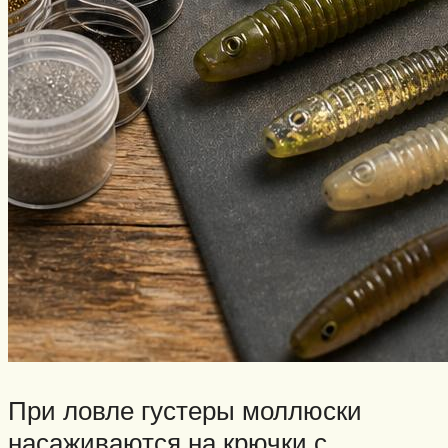
При ловле густеры моллюски
насаживаются на крючки с