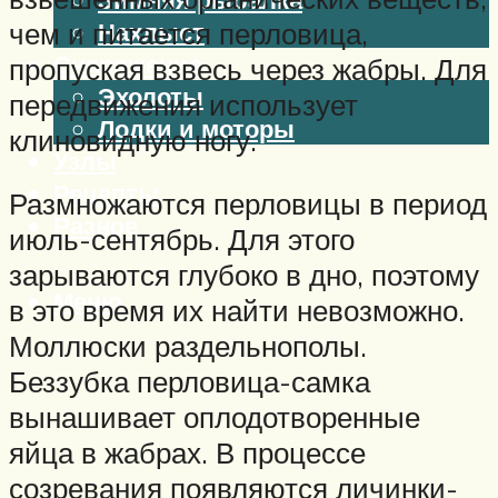
чем и питается перловица,
Нахлыст
Снаряжение
пропуская взвесь через жабры. Для
Эхолоты
передвижения использует
Лодки и моторы
клиновидную ногу.
Узлы
Рецепты
Размножаются перловицы в период
Разное
июль-сентябрь. Для этого
зарываются глубоко в дно, поэтому
Меню
в это время их найти невозможно.
Моллюски раздельнополы.
Беззубка перловица-самка
вынашивает оплодотворенные
яйца в жабрах. В процессе
созревания появляются личинки-