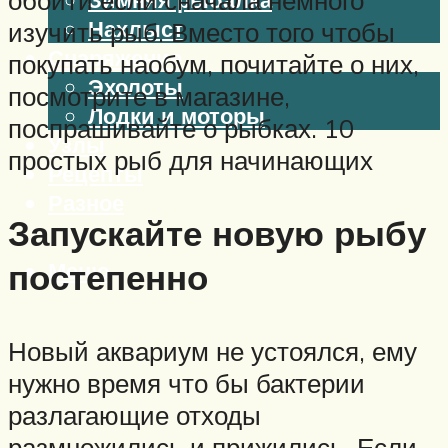
обойти если сначала немного
Нахлыст
изучить рыб. Вместо того чтобы
Снаряжение
покупать наобум, почитайте о них,
Эхолоты
посмотрите в магазине,
Лодки и моторы
поспрашивайте о рыбках. 10
Узлы
простых рыб для начинающих
Рецепты
Разное
Запускайте новую рыбу
постепенно
Меню
Новый аквариум не устоялся, ему
нужно время что бы бактерии
разлагающие отходы
размножились и прижились. Если