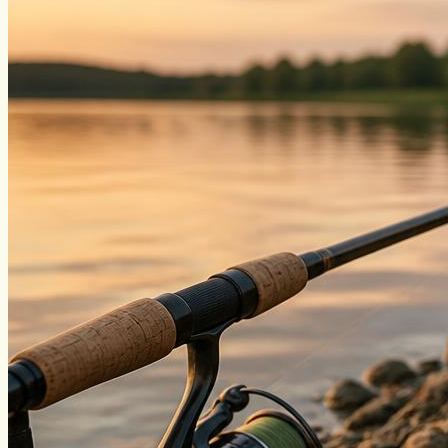
Нахлыст
Снаряжение
Эхолоты
Лодки и моторы
Узлы
Рецепты
Разное
Меню