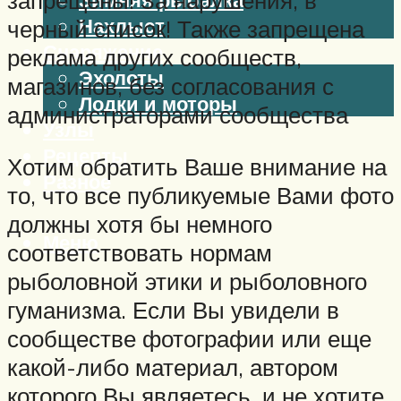
запрещены! За нарушения, в
Нахлыст
черный список! Также запрещена
Снаряжение
реклама других сообществ,
Эхолоты
магазинов, без согласования с
Лодки и моторы
администраторами сообщества
Узлы
Рецепты
Хотим обратить Ваше внимание на
Разное
то, что все публикуемые Вами фото
должны хотя бы немного
Меню
соответствовать нормам
рыболовной этики и рыболовного
гуманизма. Если Вы увидели в
сообществе фотографии или еще
какой-либо материал, автором
которого Вы являетесь, и не хотите,