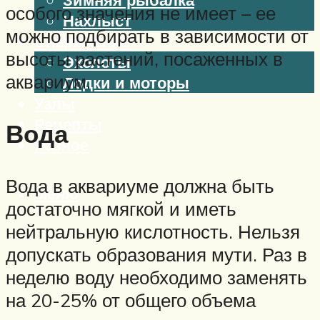
особого значения не имеет – ее
Нахлыст
можно подбирать в зависимости от
Снаряжение
высоты растений, посаженных в
Эхолоты
аквариум.
Лодки и моторы
Узлы
Рецепты
Вода
Разное
Вода в аквариуме должна быть
Меню
достаточно мягкой и иметь
нейтральную кислотность. Нельзя
допускать образования мути. Раз в
неделю воду необходимо заменять
на 20-25% от общего объема