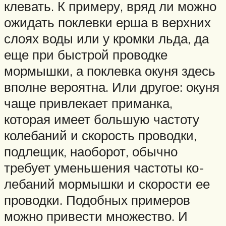
клевать. К примеру, вряд ли можно
ожидать по­клевки ерша в верхних
слоях воды или у кромки льда, да
еще при быстрой про­водке
мормышки, а поклевка окуня здесь
вполне вероятна. Или другое: оку­ня
чаще привлекает приманка,
которая имеет большую частоту
колебаний и ско­рость проводки,
подлещик, наоборот, обычно
требует уменьшения частоты ко­
лебаний мормышки и скорости ее
про­водки. Подобных примеров
можно при­вести множество. И