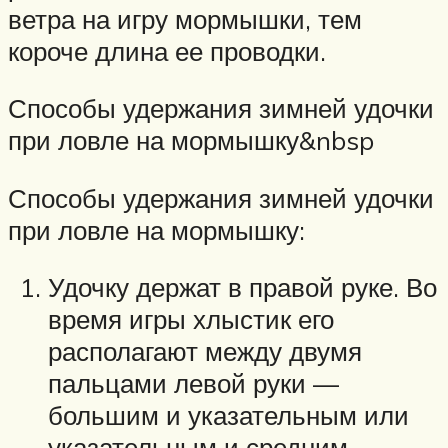
ветра на игру мор­мышки, тем
короче длина ее проводки.
Спосо­бы удержания зимней удочки
при ловле на мормышку&nbsp
Спосо­бы удержания зимней удочки
при ловле на мормышку:
Удочку держат в правой руке. Во
время игры хлыстик его
располагают между двумя
пальцами ле­вой руки —
большим и указательным или
указательным и средним.