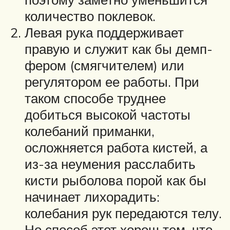
количество покле­вок.
Левая рука под­держивает
правую и служит как бы демп­
фером (смягчителем) или
регулятором ее работы. При
таком способе труднее
добиться высокой частоты
колебаний приманки,
осложняется работа кистей, а
из-за неумения расслабить
кисти рыболова порой как бы
начинает лихорадить:
колебания рук передаются телу.
Но спо­соб этот хорош тем, что