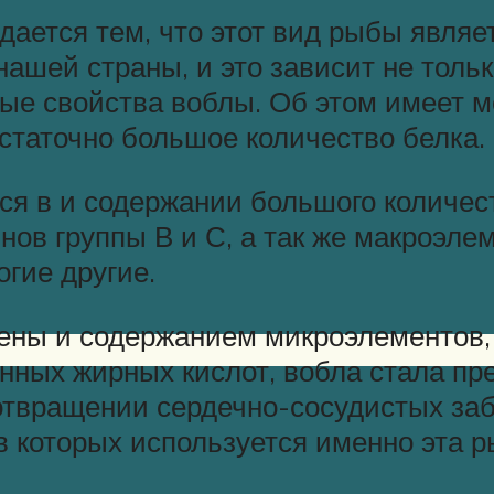
ается тем, что этот вид рыбы являе
ашей страны, и это зависит не только
ные свойства воблы. Об этом имеет м
статочно большое количество белка.
тся в и содержании большого количе
ов группы В и С, а так же макроэлем
огие другие.
ны и содержанием микроэлементов, т
ных жирных кислот, вобла стала п
дотвращении сердечно-сосудистых за
в которых используется именно эта р