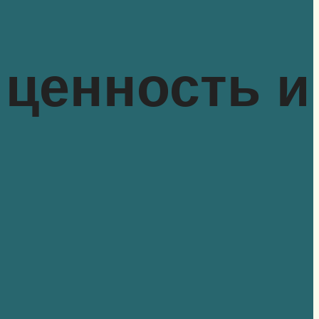
,
 ценность и