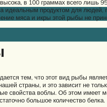
ысока, в 100 граммах всего лишь 95 
ала идеальным продуктом для людей,
ение мяса и икры этой рыбы не прин
ы
ается тем, что этот вид рыбы являе
ашей страны, и это зависит не только
ные свойства воблы. Об этом имеет м
статочно большое количество белка.