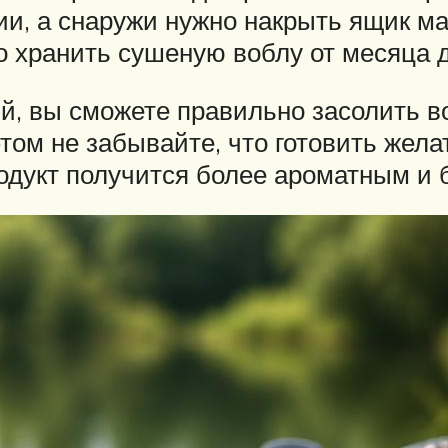
ии, а снаружи нужно накрыть ящик ма
 хранить сушеную воблу от месяца д
 вы сможете правильно засолить вобл
том не забывайте, что готовить жела
родукт получится более ароматным и