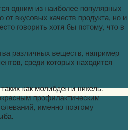
тся одним из наиболее популярных
 от вкусовых качеств продукта, но и
есто говорить хотя бы потому, что в
ства различных веществ, например
ентов, среди которых находится
аких как молибден и никель.
рекрасным профилактическим
болеваний, именно поэтому
ыба.