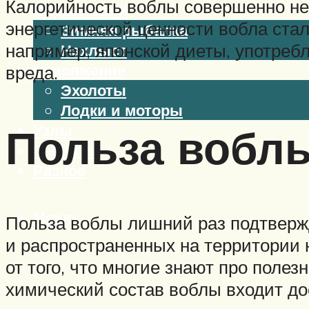
Калорийность воблы совершенно нев
Виды ловли
энергетической ценности вобла ст
Зимняя рыбалка
например, японской диеты, употребл
Нахлыст
Снаряжение
вреда.
Эхолоты
Лодки и моторы
Польза вобл
Узлы
Рецепты
Разное
Меню
Польза воблы лишний раз подтвержд
и распространенных на территории н
от того, что многие знают про полез
химический состав воблы входит до