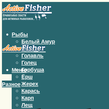
Рыбы
Белый Амур
Бычок
Голавль
Голец
Горбуша
Меню
Ёрш
Жерех
Разное
Карась
Карп
Лещ