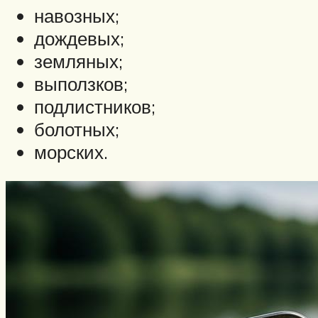
навозных;
дождевых;
земляных;
выползков;
подлистников;
болотных;
морских.