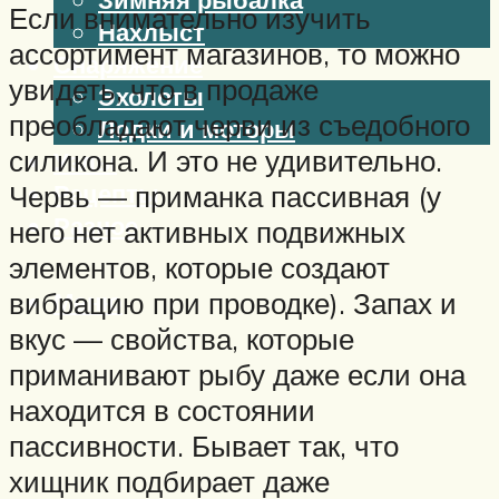
Если внимательно изучить
Нахлыст
ассортимент магазинов, то можно
Снаряжение
увидеть, что в продаже
Эхолоты
преобладают черви из съедобного
Лодки и моторы
силикона. И это не удивительно.
Узлы
Рецепты
Червь — приманка пассивная (у
Разное
него нет активных подвижных
элементов, которые создают
Меню
вибрацию при проводке). Запах и
вкус — свойства, которые
приманивают рыбу даже если она
находится в состоянии
пассивности. Бывает так, что
хищник подбирает даже