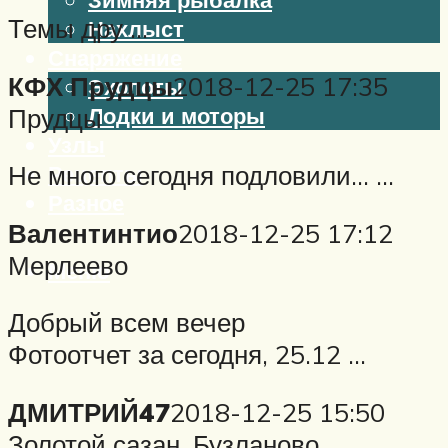
Темы дру …
Нахлыст
Снаряжение
КФХ Прудцы
2018-12-25 17:35
Эхолоты
Лодки и моторы
Прудцы
Узлы
Не много сегодня подловили… …
Рецепты
Разное
Валентинтио
2018-12-25 17:12
Мерлеево
Меню
Добрый всем вечер
Фотоотчет за сегодня, 25.12 …
ДМИТРИЙ47
2018-12-25 15:50
Золотой сазан. Бузланово