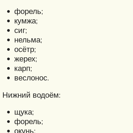
форель;
кумжа;
сиг;
нельма;
осётр;
жерех;
карп;
веслонос.
Нижний водоём:
щука;
форель;
окунь;