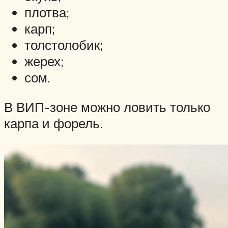
плотва;
карп;
толстолобик;
жерех;
сом.
В ВИП-зоне можно ловить только
карпа и форель.