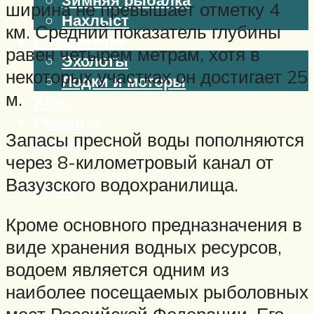
ширина не превышает отметку 4
Нахлыст
км. Средний показатель глубины
Снаряжение
равен четырем метрам, хотя в
Эхолоты
некоторых участках он достигает 25
Лодки и моторы
м.
Узлы
Рецепты
Запасы пресной воды пополняются
Разное
через 8-километровый канал от
Вазузского водохранилища.
Меню
Кроме основного предназначения в
виде хранения водных ресурсов,
водоем является одним из
наиболее посещаемых рыболовных