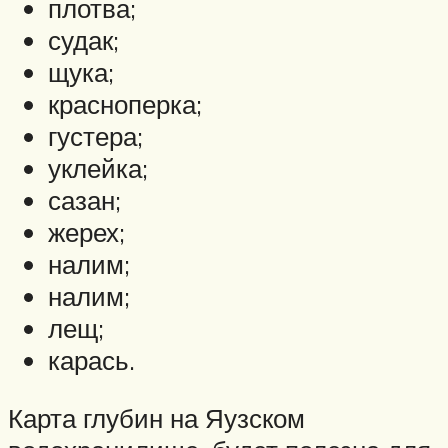
плотва;
судак;
щука;
красноперка;
густера;
уклейка;
сазан;
жерех;
налим;
налим;
лещ;
карась.
Карта глубин на Яузском