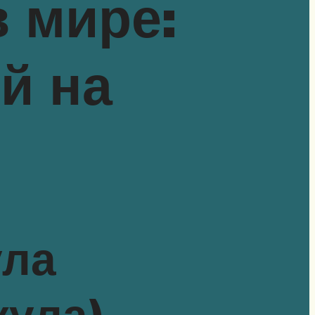
 мире:
й на
ула
кула)