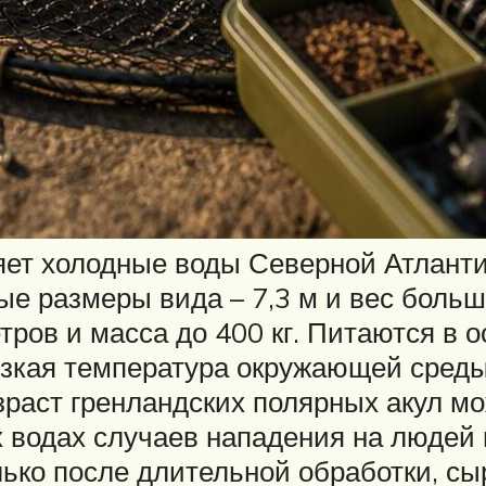
яет холодные воды Северной Атланти
 размеры вида – 7,3 м и вес больше
етров и масса до 400 кг. Питаются в 
изкая температура окружающей среды
зраст гренландских полярных акул мо
х водах случаев нападения на людей 
лько после длительной обработки, сы