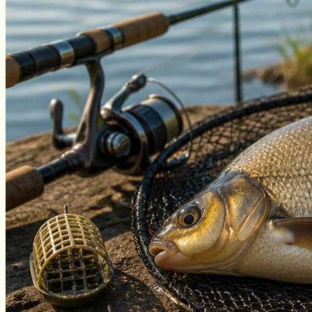
Виды ловли
Зимняя рыбалка
Нахлыст
Снаряжение
Эхолоты
Лодки и моторы
Узлы
Рецепты
Разное
Меню