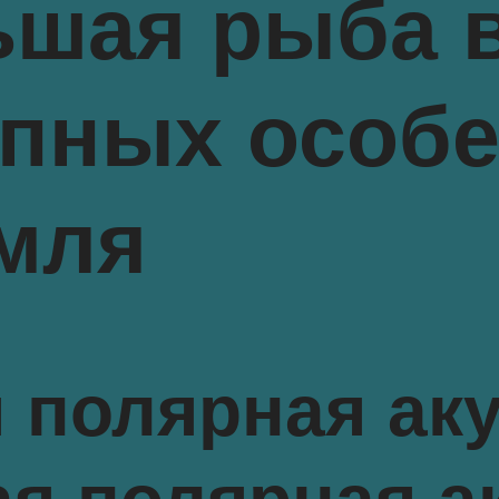
шая рыба в
пных особе
мля
 полярная ак
ая полярная а