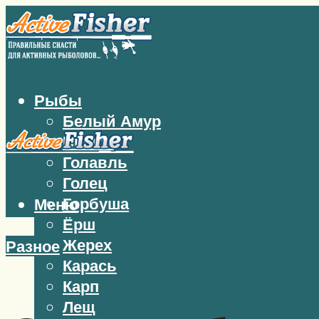
Рыбы
Белый Амур
Бычок
Голавль
Голец
Горбуша
Меню
Ёрш
Жерех
Разное
Карась
Карп
Лещ