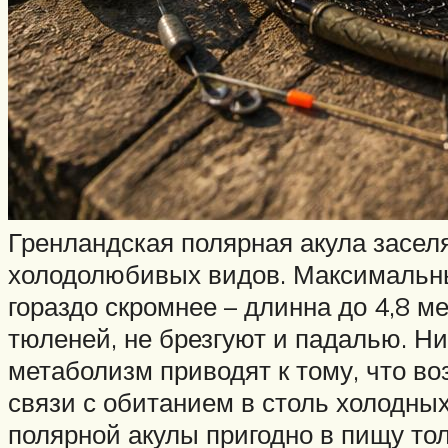
Гренландская полярная акула засел
холодолюбивых видов. Максимальные
гораздо скромнее – длинна до 4,8 м
тюленей, не брезгуют и падалью. Н
метаболизм приводят к тому, что во
связи с обитанием в столь холодны
полярной акулы пригодно в пищу то