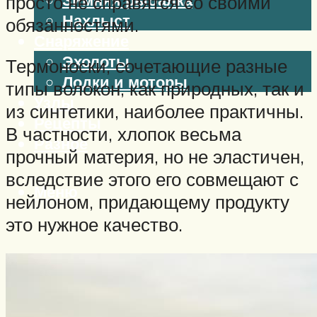
просто не справятся со своими
Нахлыст
обязанностями.
Снаряжение
Эхолоты
Термоноски, сочетающие разные
Лодки и моторы
типы волокон, как природных, так и
Узлы
из синтетики, наиболее практичны.
Рецепты
В частности, хлопок весьма
Разное
прочный материя, но не эластичен,
вследствие этого его совмещают с
Меню
нейлоном, придающему продукту
это нужное качество.