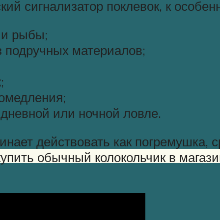
кий сигнализатор поклевок, к особенн
ии рыбы;
з подручных материалов;
;
ромедления;
дневной или ночной ловле.
инает действовать как погремушка, с
купить обычный колокольчик в магази