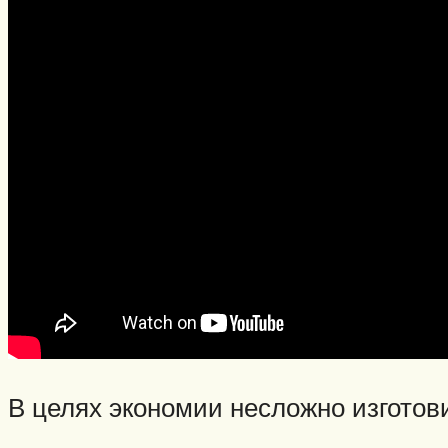
Виды ловли
Зимняя рыбалка
Нахлыст
Снаряжение
Эхолоты
Лодки и моторы
Узлы
Рецепты
Разное
Меню
В целях экономии несложно изготов