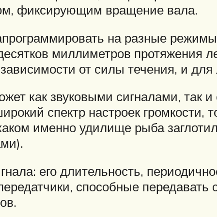
ом, фиксирующим вращение вала.
апрограммировать на разные режимы
 десятков миллиметров протяжения л
 зависимости от силы течения, и для
ожет как звуковыми сигналами, так 
ирокий спектр настроек громкости, то
 каком именно удилище рыба заглотил
ми).
игнала: его длительность, периодич
передатчики, способные передавать 
ов.