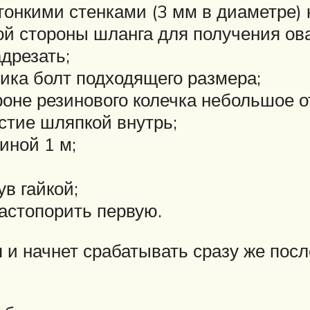
тонкими стенками (3 мм в диаметре) к
ой стороны шланга для получения ов
адрезать;
чика болт подходящего размера;
роне резинового колечка небольшое о
стие шляпкой внутрь;
иной 1 м;
ув гайкой;
застопорить первую.
 и начнет срабатывать сразу же посл