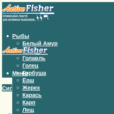
Рыбы
Белый Амур
Бычок
Голавль
Голец
Горбуша
Меню
Ёрш
Жерех
Сиг
Карась
Карп
Лещ