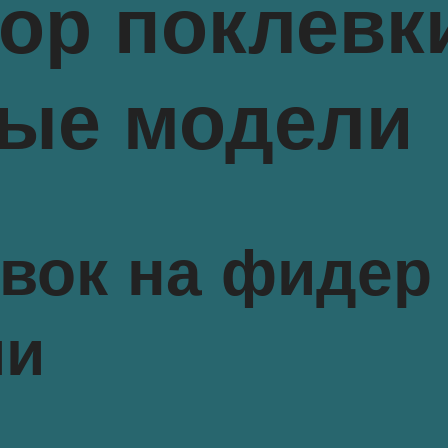
ор поклевк
ные модели
вок на фидер 
ми