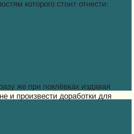
остям которого стоит отнести:
разу же при поклёвках издавая
не и произвести доработки для