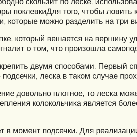
вободно скользит по леске, использов
оры поклевкиДля того, чтобы ловить 
, которые можно разделить на три в
ке, который вешается на вершину уди
игналит о том, что произошла самопо
крепить двумя способами. Первый сп
 подсечки, леска в таком случае про
ение довольно плотное, то леска мож
репления колокольчика является бол
ет в момент подсечки. Для реализаци