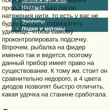
Нахлыст
происходит только после
Снаряжение
натяжения нити, то есть у вас не
Эхолоты
будет времени перехватить
Лодки и моторы
удилище, чтобы самому
Узлы
проконтролировать подсечку.
Рецепты
Впрочем, рыбалка на фидер
Разное
именно так и ведется, поэтому
данный прибор имеет право на
Меню
существование. К тому же, стоит он
сравнительно недорого, а 4 цвета
диодов позволят быстро отличить,
какая удочка на станине сработала.