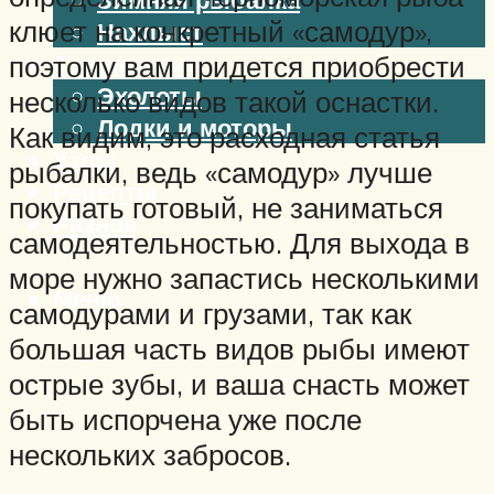
клюет на конкретный «самодур»,
Нахлыст
Снаряжение
поэтому вам придется приобрести
Эхолоты
несколько видов такой оснастки.
Лодки и моторы
Как видим, это расходная статья
Узлы
рыбалки, ведь «самодур» лучше
Рецепты
покупать готовый, не заниматься
Разное
самодеятельностью. Для выхода в
море нужно запастись несколькими
Меню
самодурами и грузами, так как
большая часть видов рыбы имеют
острые зубы, и ваша снасть может
быть испорчена уже после
нескольких забросов.