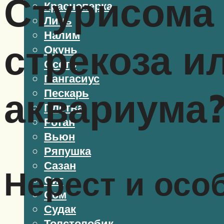
Стурисома 
Красноперка
Линь
Налим
стрекоза и
Окунь
Осетр
Пангасиус
аквариума
Пескарь
Плотва
Ротан
Вьюн
Ряпушка
Сазан
Нерест и осо
Сиг
Сом
Судак
Толстолобик