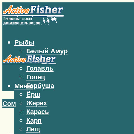
Рыбы
Белый Амур
Бычок
Голавль
Голец
Горбуша
Меню
Ёрш
Жерех
Сом
Карась
Карп
Лещ