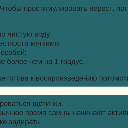
. Чтобы простимулировать нерест, по
о чистую воду;
есткости мягкими;
особей;
е более чем на 1 градус.
же готова к воспроизведению потомст
роваться щетинки.
бычное время самцы начинают активн
же задирать