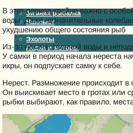
Виды ловли
В этот период крайне важно с особ
Зимняя рыбалка
воды. Даже незначительные колебан
Нахлыст
ухудшению общего состояния рыб
Снаряжение
Эхолоты
Из-за некачественной воды и непод
Лодки и моторы
У самки в период начала нереста на
Узлы
Рецепты
икры, он подпускает самку к себе.
Разное
Нерест. Размножение происходит в 
Он выискивает место в гротах или с
Меню
рыбки выбирают, как правило, мест