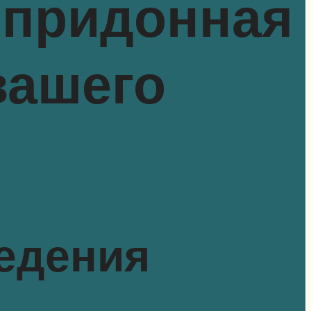
 придонная
вашего
ведения