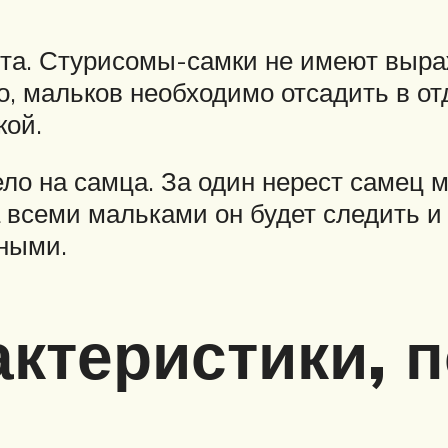
та. Стурисомы-самки не имеют выраж
о, мальков необходимо отсадить в от
кой.
ело на самца. За один нерест самец 
 всеми мальками он будет следить и 
ьными.
ктеристики, 