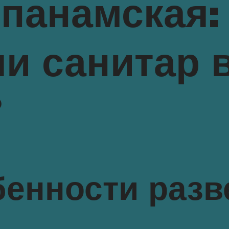
панамская:
ли санитар 
?
бенности раз