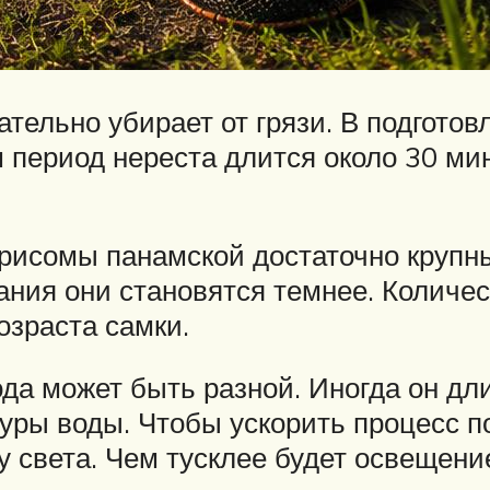
ельно убирает от грязи. В подготов
 период нереста длится около 30 мину
урисомы панамской достаточно крупн
ания они становятся темнее. Количест
озраста самки.
да может быть разной. Иногда он дли
уры воды. Чтобы ускорить процесс п
у света. Чем тусклее будет освещени