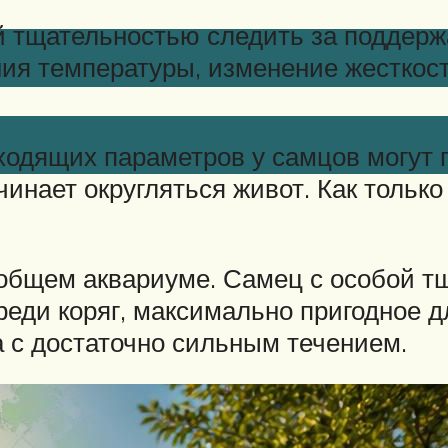
ой тщательностью следить за подде
ия температуры, изменение жесткост
ходящих параметров у самцов могут 
чинает округляться живот. Как только
общем аквариуме. Самец с особой тщ
реди коряг, максимально пригодное д
а с достаточно сильным течением.