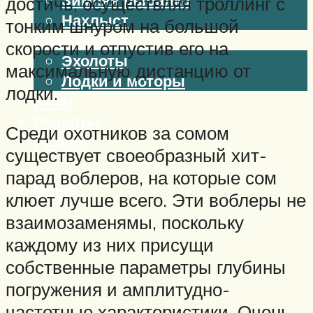
достичь, осуществляя троллинг с
Нахлыст
тонким шнуром на большой
Снаряжение
скорости и отпустив его на
Эхолоты
максимальную дистанцию от
Лодки и моторы
лодки.
Узлы
Рецепты
Среди охотников за сомом
Разное
существует своеобразный хит-
парад воблеров, на которые сом
Меню
клюет лучше всего. Эти воблеры не
взаимозаменямы, поскольку
каждому из них присущи
собственные параметры глубины
погружения и амплитудно-
частотные характеристики. Очень