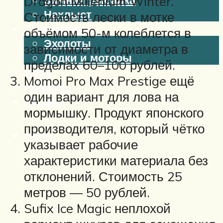
Dragon Millenium Winter.
Нахлыст
Стоимость лески в мотке
Снаряжение
объёмом 50-м колеблется в
Эхолоты
зависимости от диаметра в
Лодки и моторы
пределах 60–100 рублей.
Узлы
Momoi Pro Max Prestige ещё
Рецепты
один вариант для лова на
Разное
мормышку. Продукт японского
производителя, который чётко
Меню
указывает рабочие
характеристики материала без
отклонений. Стоимость 25
метров — 50 рублей.
Sufix Ice Magic неплохой