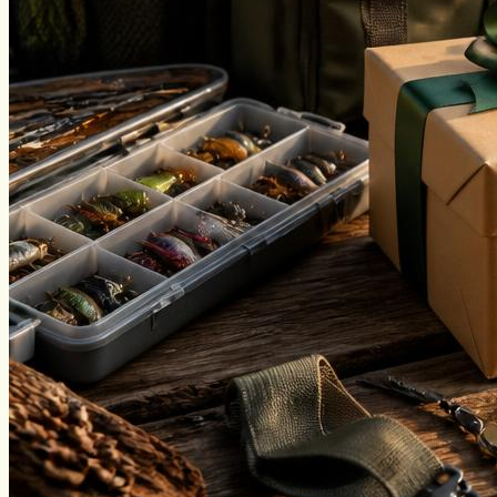
Виды ловли
Зимняя рыбалка
Нахлыст
Снаряжение
Эхолоты
Лодки и моторы
Узлы
Рецепты
Разное
Меню