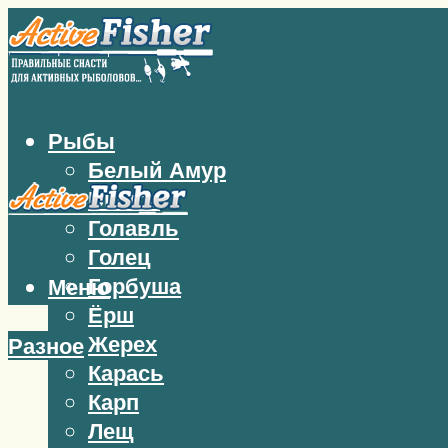
Рыбы
Белый Амур
Бычок
Голавль
Голец
Горбуша
Меню
Ёрш
Жерех
Разное
Карась
Карп
Лещ