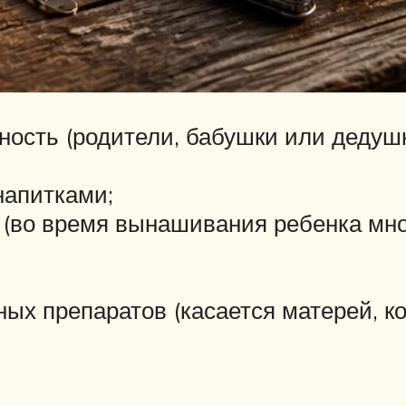
ость (родители, бабушки или дедуш
напитками;
 (во время вынашивания ребенка мн
ых препаратов (касается матерей, к