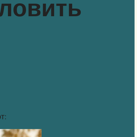
 ловить
т: