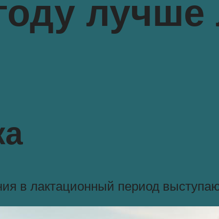
году лучше
ка
ия в лактационный период выступаю