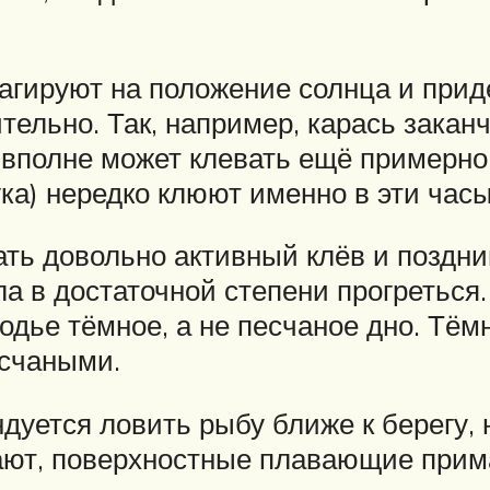
агируют на положение солнца и при
тельно. Так, например, карась закан
 вполне может клевать ещё примерно 
ка) нередко клюют именно в эти часы
ть довольно активный клёв и поздним
ла в достаточной степени прогреться
водье тёмное, а не песчаное дно. Тё
есчаными.
уется ловить рыбу ближе к берегу, 
ают, поверхностные плавающие прим