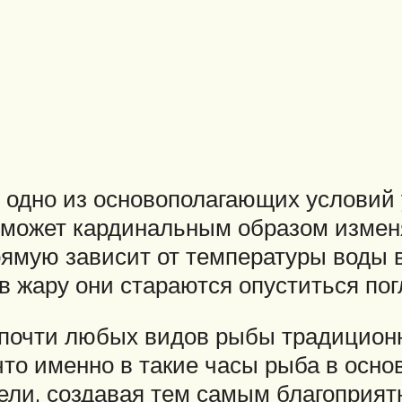
 одно из основополагающих условий 
а может кардинальным образом измен
рямую зависит от температуры воды 
 в жару они стараются опуститься по
очти любых видов рыбы традиционн
 что именно в такие часы рыба в осн
мели, создавая тем самым благоприя