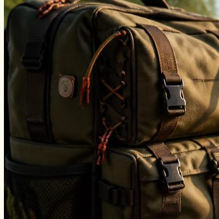
Угорь
Уклейка
Фидер
Форель
Хариус
Чавыча
Чехонь
Щука
Стерлядь
Семга
Снасти
Спиннинг
Блесна
Воблеры
Поплавок