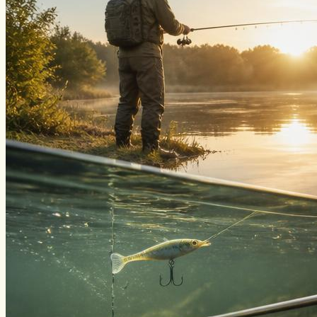
Нахлыст
Снаряжение
Эхолоты
Лодки и моторы
Узлы
Рецепты
Разное
Меню