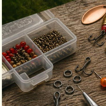
Нахлыст
Снаряжение
Эхолоты
Лодки и моторы
Узлы
Рецепты
Разное
Меню