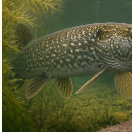
Уклейка
Фидер
Форель
Хариус
Чавыча
Чехонь
Щука
Стерлядь
Семга
Снасти
Спиннинг
Блесна
Воблеры
Поплавок
Виды ловли
Зимняя рыбалка