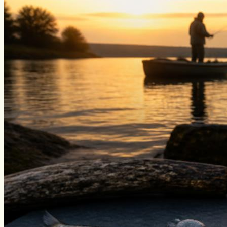
Уклейка
Фидер
Форель
Хариус
Чавыча
Чехонь
Щука
Стерлядь
Семга
Снасти
Спиннинг
Блесна
Воблеры
Поплавок
Виды ловли
Зимняя рыбалка