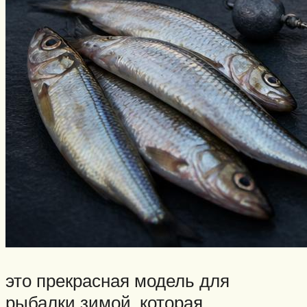
Нахлыст
Снаряжение
Эхолоты
Лодки и моторы
Узлы
Рецепты
Разное
Меню
это прекрасная модель для
рыбалки зимой, которая