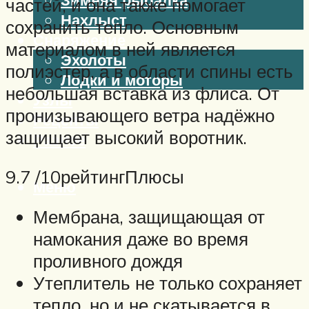
частей, и она также помогает
Нахлыст
сохранить тепло. Основным
Снаряжение
материалом в ней является
Эхолоты
полиэстер, а в области спины есть
Лодки и моторы
небольшая вставка из флиса. От
Узлы
пронизывающего ветра надёжно
Рецепты
защищает высокий воротник.
Разное
9.7 /10рейтингПлюсы
Меню
Мембрана, защищающая от
намокания даже во время
проливного дождя
Утеплитель не только сохраняет
тепло, но и не скатывается в