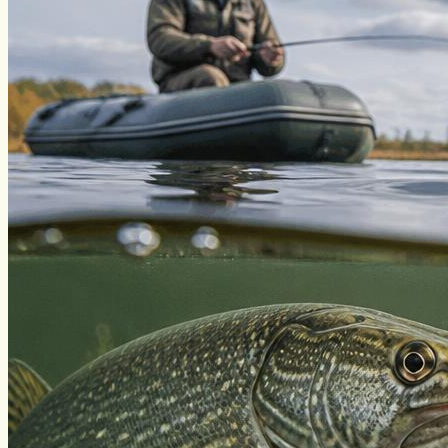
Нахлыст
Снаряжение
Эхолоты
Лодки и моторы
Узлы
Рецепты
Разное
Меню