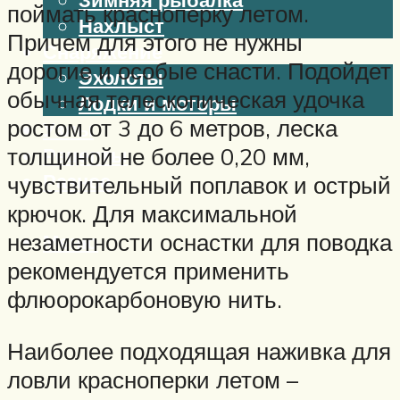
поймать красноперку летом.
Нахлыст
Причем для этого не нужны
Снаряжение
дорогие и особые снасти. Подойдет
Эхолоты
обычная телескопическая удочка
Лодки и моторы
ростом от 3 до 6 метров, леска
Узлы
толщиной не более 0,20 мм,
Рецепты
Разное
чувствительный поплавок и острый
крючок. Для максимальной
незаметности оснастки для поводка
Меню
рекомендуется применить
флюорокарбоновую нить.
Наиболее подходящая наживка для
ловли красноперки летом –