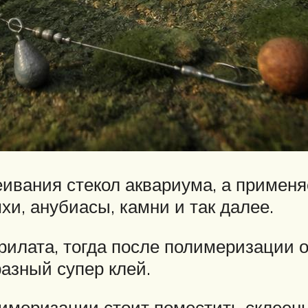
еивания стекол аквариума, а примен
хи, анубиасы, камни и так далее.
рилата, тогда после полимеризации о
азный супер клей.
лимеризации стоит поместить склеен