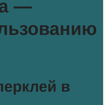
ма —
ользованию
перклей в