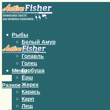
Рыбы
Белый Амур
Бычок
Голавль
Голец
Горбуша
Меню
Ёрш
Жерех
Разное
Карась
Карп
Лещ