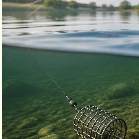
Виды ловли
Зимняя рыбалка
Нахлыст
Снаряжение
Эхолоты
Лодки и моторы
Узлы
Рецепты
Разное
Меню