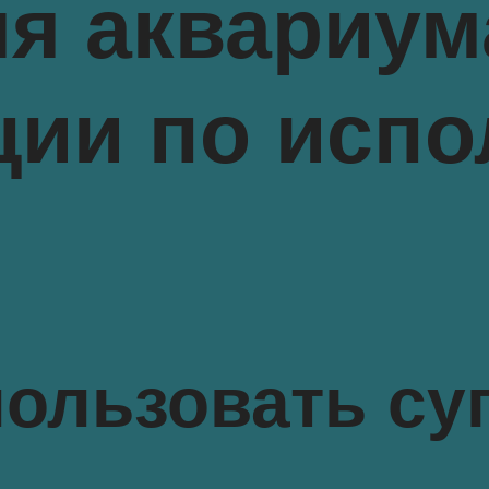
ля аквариу
ции по исп
ользовать су