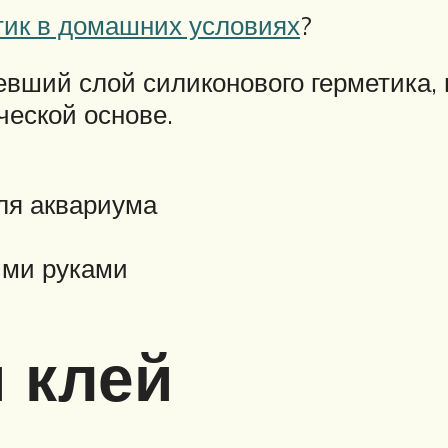
тик в домашних условиях
?
девший слой силиконового герметика,
еской основе.
ля аквариума
ими руками
 клей