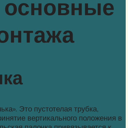
: основные
онтажа
чка
ка». Это пустотелая трубка,
принятие вертикального положения в
ольская палочка привязывается к