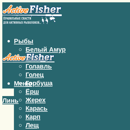
Рыбы
Белый Амур
Бычок
Голавль
Голец
Горбуша
Меню
Ёрш
Жерех
Линь
Карась
Карп
Лещ