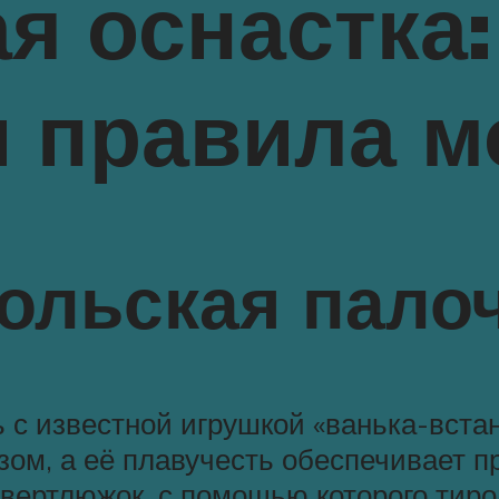
я оснастка
и правила м
рольская пало
с известной игрушкой «ванька-встань
зом, а её плавучесть обеспечивает 
 вертлюжок, с помощью которого тир