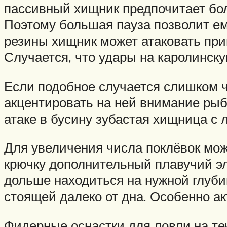
пассивный хищник предпочитает боле
Поэтому большая пауза позволит ем
резины хищник может атаковать при
Случается, что удары на каролинску
Если подобное случается слишком ч
акцентировать на ней внимание рыб
атаке в бусину зубастая хищница с 
Для увеличения числа поклёвок мо
крючку дополнительный плавучий эл
дольше находиться на нужной глуби
стоящей далеко от дна. Особенно а
Фидерные оснастки для ловли на т