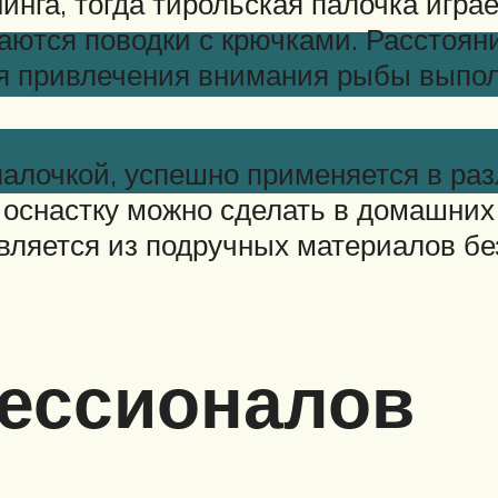
инга, тогда тирольская палочка играе
аются поводки с крючками. Расстоя
Для привлечения внимания рыбы выпо
алочкой, успешно применяется в раз
оснастку можно сделать в домашних 
овляется из подручных материалов б
ессионалов