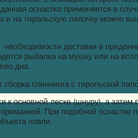
 данная оснастка применяется в случ
ны и на тирольскую палочку можно вы
и
необходимости доставки в придонны
ведётся рыбалка на мушку или на вс
ого дна.
сборка спиннинга с тирольской пало
я к основной леске (шнуру), а затем
приманкой. При подобной оснастке 
объекта ловли.