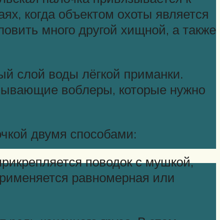
аях, когда объектом охоты является
ловить много другой хищной, а также
й слой воды лёгкой приманки.
плывающие воблеры, которые нужно
чкой двумя способами:
 прикрепляется поводок с мушкой,
применяется равномерная или