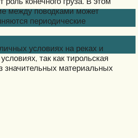
т роль конечного груза. В этом
ние между поводками может
лняются периодические
личных условиях на реках и
условиях, так как тирольская
ез значительных материальных