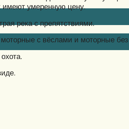
х имеют умеренную цену.
страя река с препятствиями.
 моторные с вёслами и моторные без
 охота.
виде.