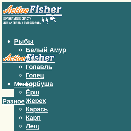
Рыбы
Белый Амур
Бычок
Голавль
Голец
Горбуша
Меню
Ёрш
Жерех
Разное
Карась
Карп
Лещ