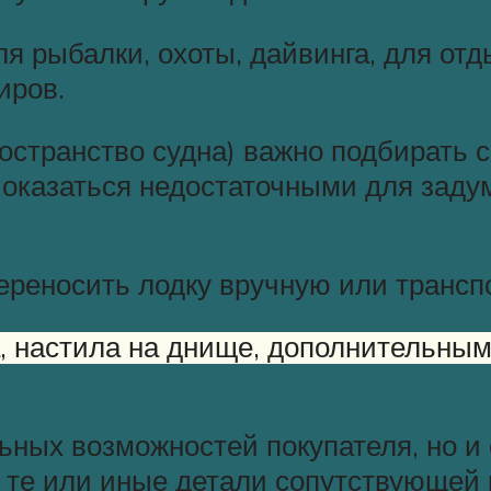
я рыбалки, охоты, дайвинга, для отд
иров.
остранство судна) важно подбирать с
 оказаться недостаточными для заду
 переносить лодку вручную или транс
, настила на днище, дополнительным
ьных возможностей покупателя, но и
 те или иные детали сопутствующей