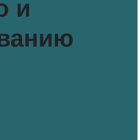
о и
ованию