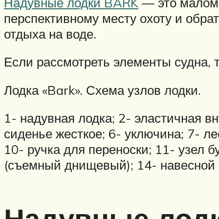
Надувные лодки BARK
— это маломе
перспективному месту охоту и обрат
отдыха на воде.
Если рассмотреть элементы судна, 
Лодка «Bark». Схема узлов лодки.
1- надувная лодка; 2- эластичная вн
сиденье жесткое; 6- уключина; 7- л
10- ручка для переноски; 11- узел 
(съемный днищевый); 14- навесной 
Надувные лодк