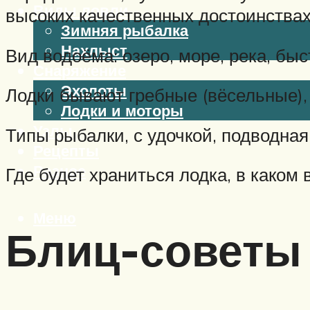
Виды ловли
высоких качественных достоинства
Зимняя рыбалка
Нахлыст
Вид водоёма: озеро, море, река, бы
Снаряжение
Эхолоты
Лодки бывают гребные (вёсельные),
Лодки и моторы
Узлы
Типы рыбалки, с удочкой, подводная
Рецепты
Разное
Где будет храниться лодка, в каком 
Меню
Блиц-советы