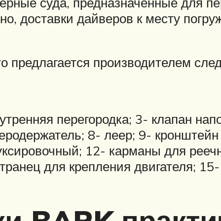
рные суда, предназначенные для пе
но, доставки дайверов к месту погру
то предлагается производителем сле
утренняя перегородка; 3- клапан напо
ееродержатель; 8- леер; 9- кронштейн
буксировочный; 12- карманы для рееч
транец для крепления двигателя; 15-
и BARK практи