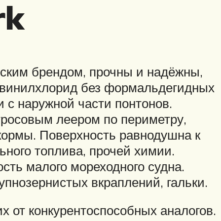
rk
ским брендом, прочны и надёжны,
ливинилхлорид без формальдегидных
 с наружной части понтонов.
росовым леером по периметру,
кормы. Поверхность равнодушна к
ного топлива, прочей химии.
сть малого мореходного судна.
упнозернистых вкраплений, гальки.
их от конкурентоспособных аналогов.