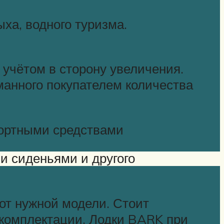
ыха, водного туризма.
 учётом в сторону увеличения.
манного покупателем количества
портными средствами
и сиденьями и другого
 от нужной модели. Стоит
 комплектации. Лодки BARK при