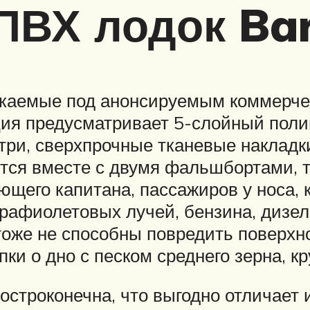
ПВХ лодок Ba
ускаемые под анонсируемым коммерче
укция предусматривает 5-слойный по
ри, сверхпрочные тканевые накладки
ся вместе с двумя фальшбортами, т
щего капитана, пассажиров у носа, 
афиолетовых лучей, бензина, дизель
же не способны повредить поверхно
и о дно с песком среднего зерна, кр
строконечна, что выгодно отличает 